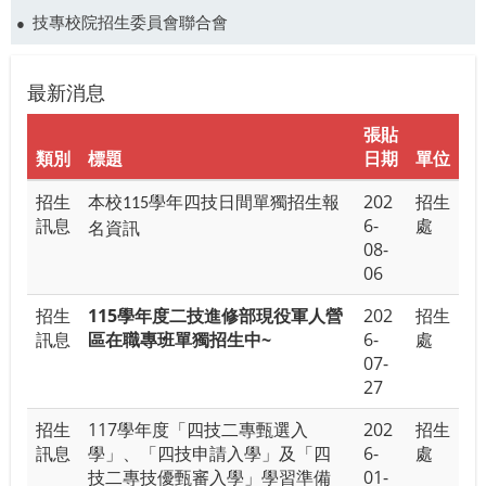
技專校院招生委員會聯合會
最新消息
張貼
類別
標題
日期
單位
招生
202
招生
本校
學年四技日間單獨招生報
115
訊息
6-
處
名資訊
08-
06
招生
115學年度二技進修部現役軍人營
202
招生
訊息
區在職專班單獨招生中~
6-
處
07-
27
招生
117學年度「四技二專甄選入
202
招生
訊息
學」、「四技申請入學」及「四
6-
處
技二專技優甄審入學」學習準備
01-