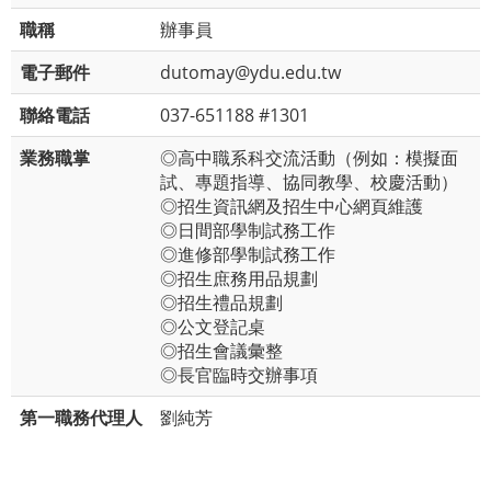
職稱
辦事員
電子郵件
dutomay@ydu.edu.tw
聯絡電話
037-651188 #1301
業務職掌
◎高中職系科交流活動（例如：模擬面
試、專題指導、協同教學、校慶活動）
◎招生資訊網及招生中心網頁維護
◎日間部學制試務工作
◎進修部學制試務工作
◎招生庶務用品規劃
◎招生禮品規劃​​​​​
◎公文登記桌
◎招生會議彙整
◎長官臨時交辦事項
第一職務代理人
劉純芳