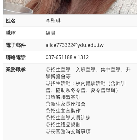
姓名
李聖琪
職稱
組員
電子郵件
alice773322@ydu.edu.tw
聯絡電話
037-651188＃1312
業務職掌
◎招生宣導：入班宣導、集中宣導、升
學博覽會等
◎招生活動：校內體驗活動（含幹訓
營、協助系冬令營、夏令營舉辦）
◎策略聯盟簽訂
◎新生家長座談會
◎招生文宣製作
◎招生宣導人員訓練
◎招生禮品規劃
◎長官臨時交辦事項