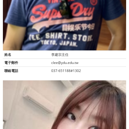
姓名
李建宗主任
電子郵件
clee@ydu.edu.tw
聯絡電話
037-651188#1302