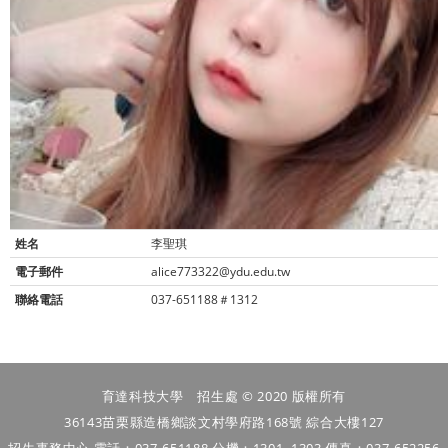
姓名
李聖琪
電子郵件
alice773322@ydu.edu.tw
聯絡電話
037-651188＃1312
育達科技大學 招生處 © 2020 版權所有
36143苗栗縣造橋鄉談文村學府路168號 綜合大樓127