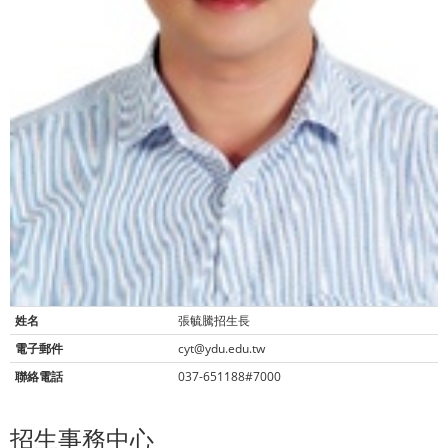
姓名
張毓騰招生長
電子郵件
cyt@ydu.edu.tw
聯絡電話
037-651188#7000
招生事務中心