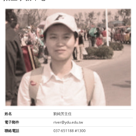
姓名
劉純芳主任
電子郵件
river@ydu.edu.tw
聯絡電話
037-651188 #1300