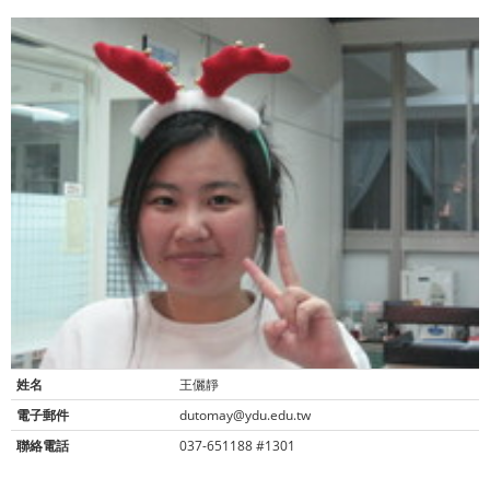
姓名
王儷靜
電子郵件
dutomay@ydu.edu.tw
聯絡電話
037-651188 #1301